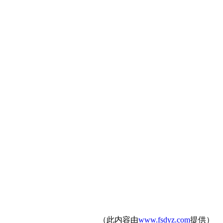
（此内容由
www.fsdyz.com
提供）